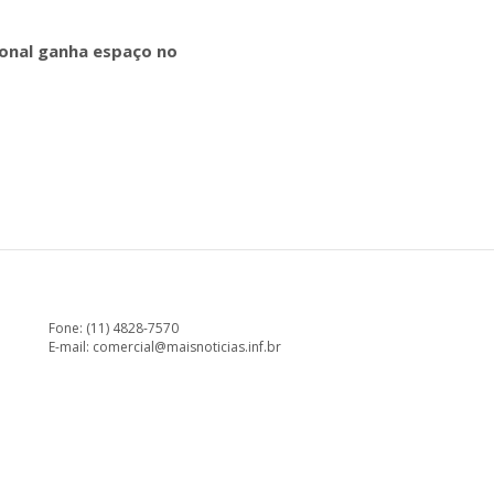
onal ganha espaço no
Fone: (11) 4828-7570
E-mail:
comercial@maisnoticias.inf.br