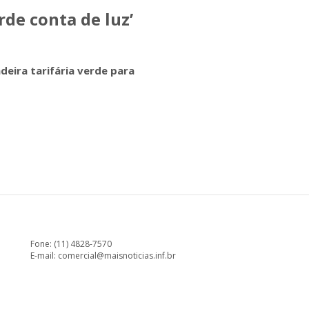
rde conta de luz’
eira tarifária verde para
Fone: (11) 4828-7570
E-mail:
comercial@maisnoticias.inf.br