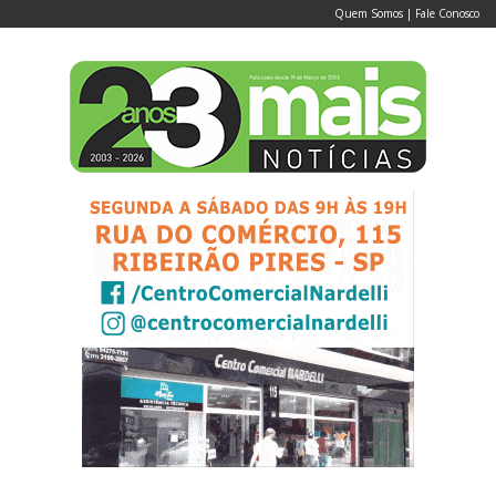
Quem Somos
|
Fale Conosco