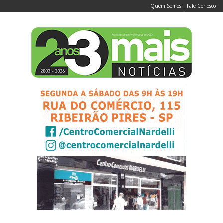
Quem Somos
|
Fale Conosco