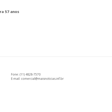
a 57 anos
Fone: (11) 4828-7570
E-mail:
comercial@maisnoticias.inf.br