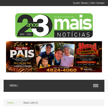
Quem Somos
|
Fale Conosco
MENU
Home
Maid-Café (5)