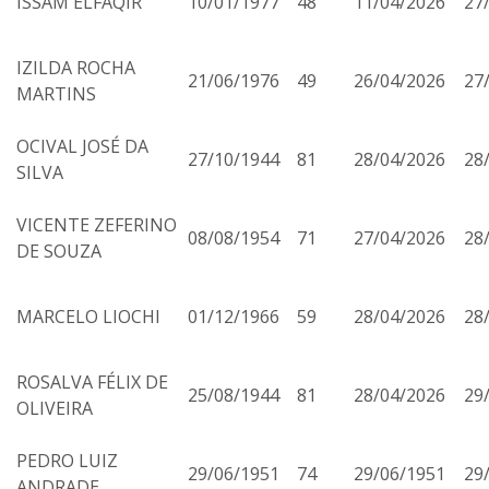
ISSAM ELFAQIR
10/01/1977
48
11/04/2026
27
IZILDA ROCHA
21/06/1976
49
26/04/2026
27
MARTINS
OCIVAL JOSÉ DA
27/10/1944
81
28/04/2026
28
SILVA
VICENTE ZEFERINO
08/08/1954
71
27/04/2026
28
DE SOUZA
MARCELO LIOCHI
01/12/1966
59
28/04/2026
28
ROSALVA FÉLIX DE
25/08/1944
81
28/04/2026
29
OLIVEIRA
PEDRO LUIZ
29/06/1951
74
29/06/1951
29
ANDRADE