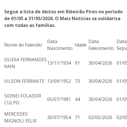
Segue a lista de óbitos em Ribeirão Pires no período
de 01/05 a 31/05/2026. O Mais Notícias se solidariza
com todas as famílias.
Data
Data
Dat
Nome do Falecido
Idade
Nascimento
Falecimento
Sepu
OLIDIA FERNANDES
13/11/1934
91
30/04/2026
01/0
KAIN
VILSON FERRANTE
13/09/1952
73
30/04/2026
01/0
SIDNEI FOLADOR
05/07/1981
44
30/04/2026
01/0
CULPO
MERCEDES
30/07/1954
71
02/05/2026
02/0
MIGNOLI FELIX