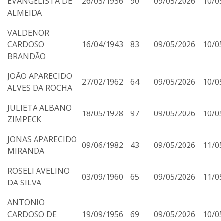
EVANGELISTA DE
26/03/1936
90
09/05/2026
10/0
ALMEIDA
VALDENOR
CARDOSO
16/04/1943
83
09/05/2026
10/0
BRANDÃO
JOÃO APARECIDO
27/02/1962
64
09/05/2026
10/0
ALVES DA ROCHA
JULIETA ALBANO
18/05/1928
97
09/05/2026
10/0
ZIMPECK
JONAS APARECIDO
09/06/1982
43
09/05/2026
11/0
MIRANDA
ROSELI AVELINO
03/09/1960
65
09/05/2026
11/0
DA SILVA
ANTONIO
CARDOSO DE
19/09/1956
69
09/05/2026
10/0