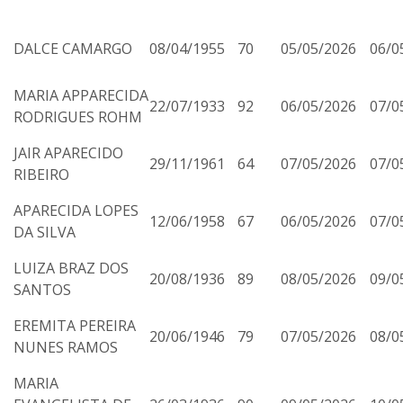
DALCE CAMARGO
08/04/1955
70
05/05/2026
06/0
MARIA APPARECIDA
22/07/1933
92
06/05/2026
07/0
RODRIGUES ROHM
JAIR APARECIDO
29/11/1961
64
07/05/2026
07/0
RIBEIRO
APARECIDA LOPES
12/06/1958
67
06/05/2026
07/0
DA SILVA
LUIZA BRAZ DOS
20/08/1936
89
08/05/2026
09/0
SANTOS
EREMITA PEREIRA
20/06/1946
79
07/05/2026
08/0
NUNES RAMOS
MARIA