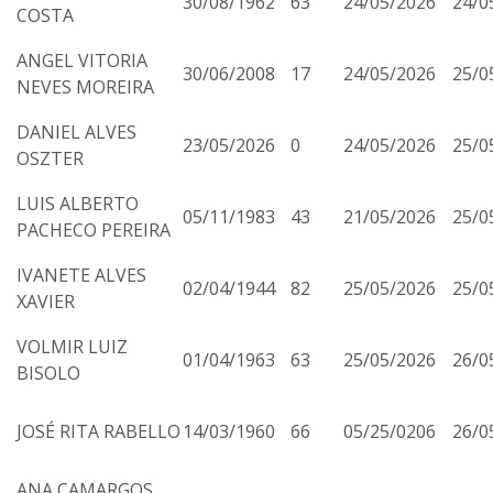
30/08/1962
63
24/05/2026
24/0
COSTA
ANGEL VITORIA
30/06/2008
17
24/05/2026
25/0
NEVES MOREIRA
DANIEL ALVES
23/05/2026
0
24/05/2026
25/0
OSZTER
LUIS ALBERTO
05/11/1983
43
21/05/2026
25/0
PACHECO PEREIRA
IVANETE ALVES
02/04/1944
82
25/05/2026
25/0
XAVIER
VOLMIR LUIZ
01/04/1963
63
25/05/2026
26/0
BISOLO
JOSÉ RITA RABELLO
14/03/1960
66
05/25/0206
26/0
ANA CAMARGOS