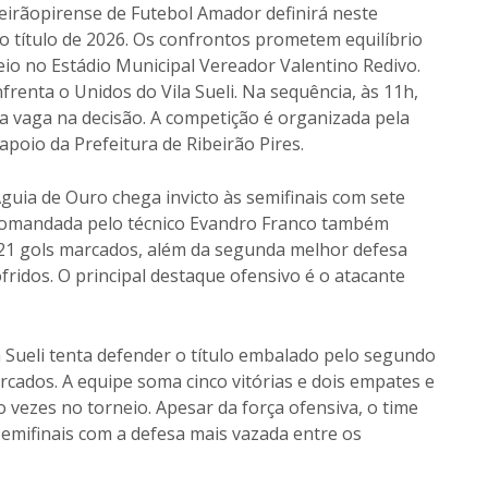
eirãopirense de Futebol Amador definirá neste
o título de 2026. Os confrontos prometem equilíbrio
io no Estádio Municipal Vereador Valentino Redivo.
frenta o Unidos do Vila Sueli. Na sequência, às 11h,
a vaga na decisão. A competição é organizada pela
poio da Prefeitura de Ribeirão Pires.
uia de Ouro chega invicto às semifinais com sete
 comandada pelo técnico Evandro Franco também
21 gols marcados, além da segunda melhor defesa
ofridos. O principal destaque ofensivo é o atacante
a Sueli tenta defender o título embalado pelo segundo
cados. A equipe soma cinco vitórias e dois empates e
o vezes no torneio. Apesar da força ofensiva, o time
emifinais com a defesa mais vazada entre os