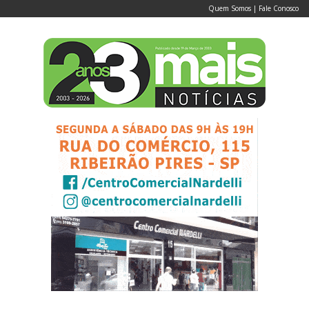
Quem Somos
|
Fale Conosco