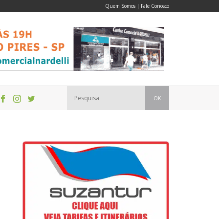
Quem Somos
|
Fale Conosco
OK