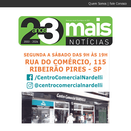
Quem Somos
|
Fale Conosco