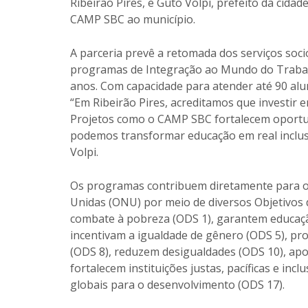
Ribeirão Pires, e Guto Volpi, prefeito da cidad
CAMP SBC ao município.
A parceria prevê a retomada dos serviços socio
programas de Integração ao Mundo do Trabalh
anos. Com capacidade para atender até 90 alu
“Em Ribeirão Pires, acreditamos que investir e
Projetos como o CAMP SBC fortalecem oportu
podemos transformar educação em real inclus
Volpi.
Os programas contribuem diretamente para o
Unidas (ONU) por meio de diversos Objetivos
combate à pobreza (ODS 1), garantem educação
incentivam a igualdade de gênero (ODS 5), p
(ODS 8), reduzem desigualdades (ODS 10), apo
fortalecem instituições justas, pacíficas e in
globais para o desenvolvimento (ODS 17).