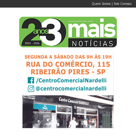
Quem Somos
|
Fale Conosco