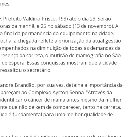
ames.
Prefeito Valdírio Prisco, 193) até o dia 23. Serão
8 horas da manhã, e 25 no sábado (13 de novembro). A
o final da permanência do equipamento na cidade.
ocha, a chegada reflete a priorização da atual gestão
 empenhados na diminuição de todas as demandas da
presença da carreta, o mutirão de mamografia no São
a de espera. Essas conquistas mostram que a cidade
essaltou o secretário.
Sandra Brandão, por sua vez, detalha a importância da
pareçam ao Complexo Ayrton Senna. “Através da
identificar o câncer de mama antes mesmo da mulher
ante que não deixem de comparecer, tanto na carreta,
aúde é fundamental para uma melhor qualidade de
resentar o pedido médico, comprovante de residência