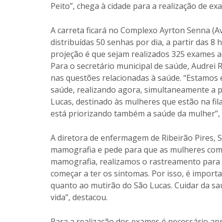
Peito”, chega à cidade para a realização de ex
A carreta ficará no Complexo Ayrton Senna (Av. 
distribuídas 50 senhas por dia, a partir das 
projeção é que sejam realizados 325 exames a
Para o secretário municipal de saúde, Audrei R
nas questões relacionadas à saúde. “Estamos
saúde, realizando agora, simultaneamente a 
Lucas, destinado às mulheres que estão na fil
está priorizando também a saúde da mulher”, r
A diretora de enfermagem de Ribeirão Pires, 
mamografia e pede para que as mulheres com
mamografia, realizamos o rastreamento para 
começar a ter os sintomas. Por isso, é import
quanto ao mutirão do São Lucas. Cuidar da s
vida”, destacou.
Para a realização dos exames é necessário ap