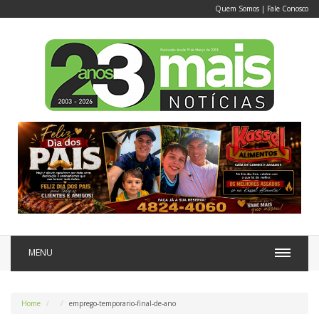
Quem Somos
|
Fale Conosco
MENU
Home
emprego-temporario-final-de-ano