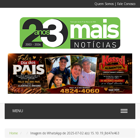
Quem Somos
|
Fale Conosco
MENU
Home
Imagem do WhatsApp de 2025-07-02 à(s) 15.10.19_8d47e463