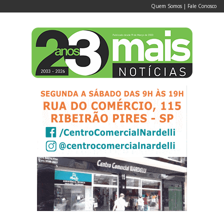
Quem Somos
|
Fale Conosco