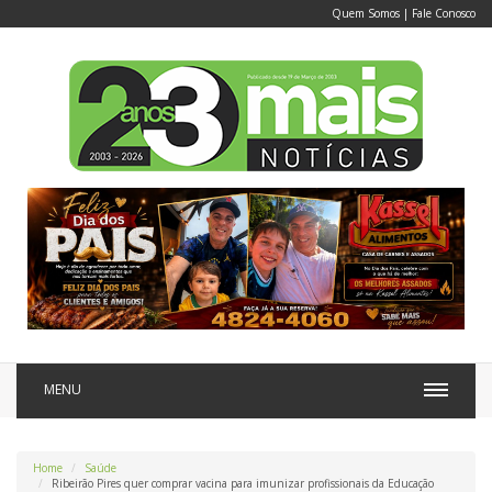
Quem Somos
|
Fale Conosco
MENU
Home
Saúde
Ribeirão Pires quer comprar vacina para imunizar profissionais da Educação