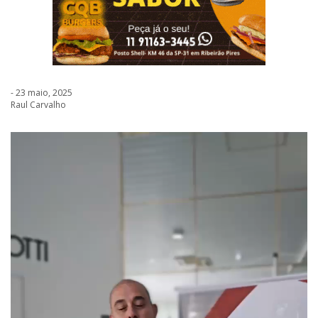
- 23 maio, 2025
Raul Carvalho
Tocador
de
vídeo