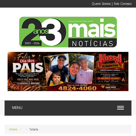
Quem Somos
|
Fale Conosco
MENU
Home
Tabela