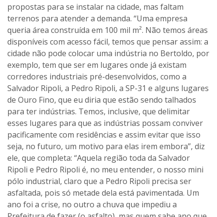
propostas para se instalar na cidade, mas faltam
terrenos para atender a demanda. “Uma empresa
queria área construída em 100 mil m². Não temos áreas
disponíveis com acesso fácil, temos que pensar assim: a
cidade não pode colocar uma indústria no Bertoldo, por
exemplo, tem que ser em lugares onde já existam
corredores industriais pré-desenvolvidos, como a
Salvador Ripoli, a Pedro Ripoli, a SP-31 e alguns lugares
de Ouro Fino, que eu diria que estão sendo talhados
para ter indústrias. Temos, inclusive, que delimitar
esses lugares para que as indústrias possam conviver
pacificamente com residências e assim evitar que isso
seja, no futuro, um motivo para elas irem embora”, diz
ele, que completa: “Aquela região toda da Salvador
Ripoli e Pedro Ripoli é, no meu entender, o nosso mini
pólo industrial, claro que a Pedro Ripoli precisa ser
asfaltada, pois só metade dela está pavimentada. Um
ano foi a crise, no outro a chuva que impediu a
Prefeitura de fazer (o asfalto), mas quem sabe ano que