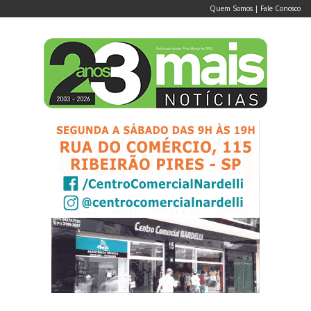
Quem Somos
|
Fale Conosco