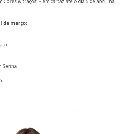
em Cores & traços’ – em cartaz até o dia 5 de abril, na
l de março:
ão)
on Senna
o