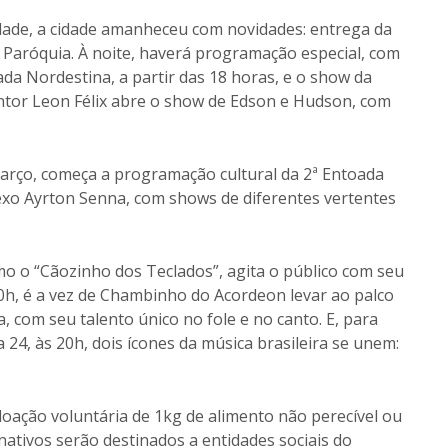
 cidade, a cidade amanheceu com novidades: entrega da
a Paróquia. À noite, haverá programação especial, com
da Nordestina, a partir das 18 horas, e o show da
ntor Leon Félix abre o show de Edson e Hudson, com
março, começa a programação cultural da 2ª Entoada
exo Ayrton Senna, com shows de diferentes vertentes
mo o “Cãozinho dos Teclados”, agita o público com seu
 20h, é a vez de Chambinho do Acordeon levar ao palco
a, com seu talento único no fole e no canto. E, para
 24, às 20h, dois ícones da música brasileira se unem:
 doação voluntária de 1kg de alimento não perecível ou
nativos serão destinados a entidades sociais do