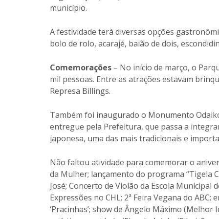
município.
A festividade terá diversas opções gastronômi
bolo de rolo, acarajé, baião de dois, escondidi
Comemorações
– No início de março, o Parqu
mil pessoas. Entre as atrações estavam brinqu
Represa Billings.
Também foi inaugurado o Monumento Odaiko –
entregue pela Prefeitura, que passa a integra
japonesa, uma das mais tradicionais e importan
Não faltou atividade para comemorar o aniver
da Mulher; lançamento do programa “Tigela Ch
José; Concerto de Violão da Escola Municipal 
Expressões no CHL; 2ª Feira Vegana do ABC
‘Pracinhas’; show de Ângelo Máximo (Melhor I