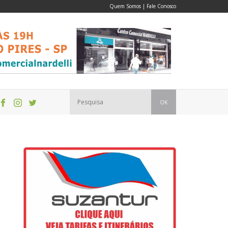
Quem Somos
|
Fale Conosco
OK