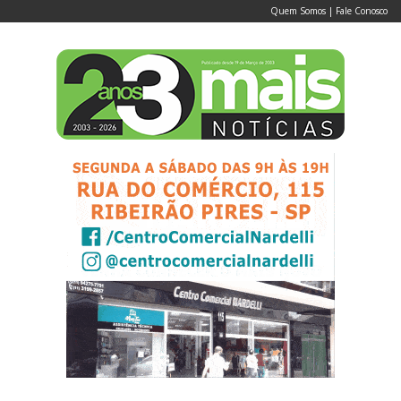
Quem Somos
|
Fale Conosco