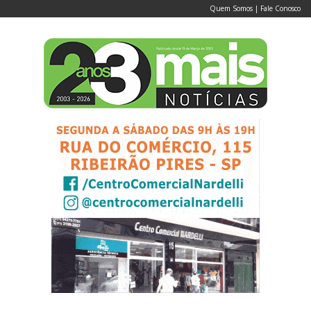
Quem Somos
|
Fale Conosco