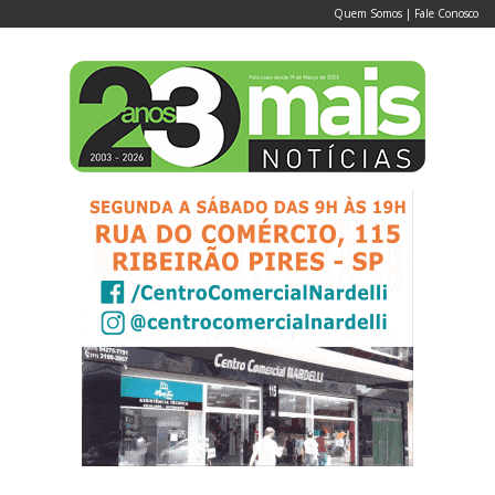
Quem Somos
|
Fale Conosco