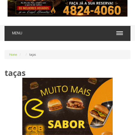
MENU
Home
taças
taças