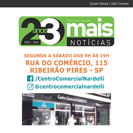
Quem Somos
|
Fale Conosco