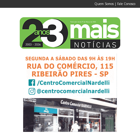
Quem Somos
|
Fale Conosco