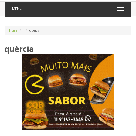
MENU
Home
quércia
quércia