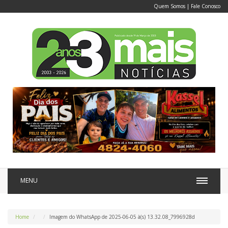
Quem Somos
|
Fale Conosco
MENU
Home
Imagem do WhatsApp de 2025-06-05 à(s) 13.32.08_7996928d