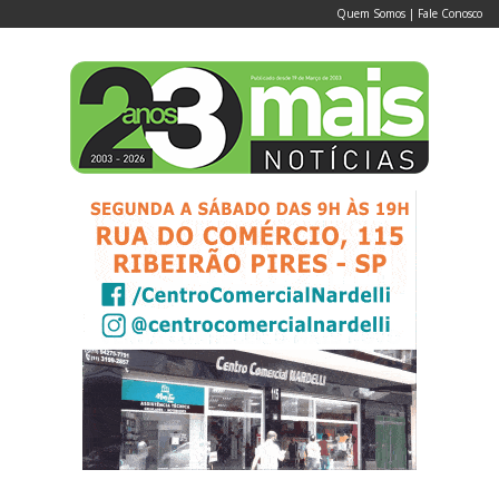
Quem Somos
|
Fale Conosco