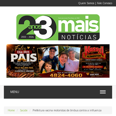
Quem Somos
|
Fale Conosco
MENU
Home
Saúde
Prefeitura vacina motoristas de ônibus contra a influenza