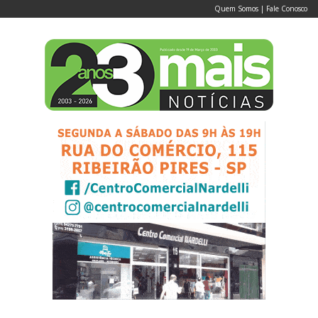
Quem Somos
|
Fale Conosco