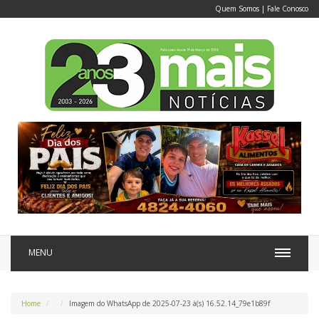
Quem Somos
|
Fale Conosco
MENU
Home
Imagem do WhatsApp de 2025-07-23 à(s) 16.52.14_79e1b89f