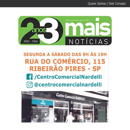
Quem Somos
|
Fale Conosco