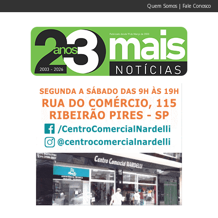
Quem Somos
|
Fale Conosco