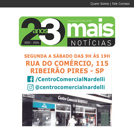
Quem Somos
|
Fale Conosco