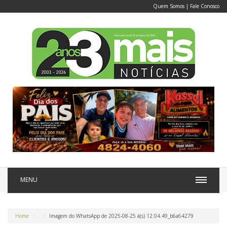
Quem Somos
|
Fale Conosco
MENU
Home
Imagem do WhatsApp de 2025-08-25 à(s) 12.04.49_b6a64279