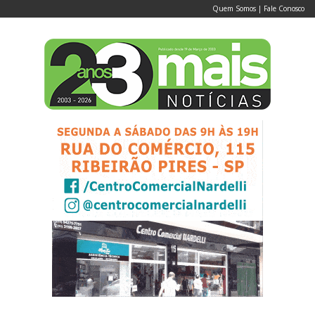
Quem Somos
|
Fale Conosco