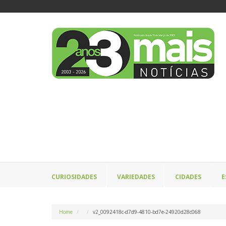
CURIOSIDADES
VARIEDADES
CIDADES
E
Home
v2_0092418c-d7d9-4810-bd7e-24920d28c068