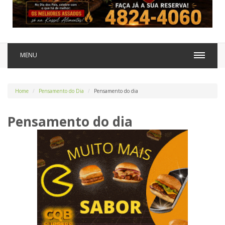
MENU
Home
Pensamento do Dia
Pensamento do dia
Pensamento do dia