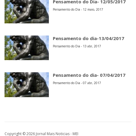
Pensamento do Dia- 12/05/2017
Pensamento do Dia - 12 maio, 2017
Pensamento do dia-13/04/2017
Pensamento do Dia - 13 abr, 2017
Pensamento do dia- 07/04/2017
Pensamento do Dia - 07 abr, 2017
Copyright © 2026 Jornal Mais Noticias - MEI