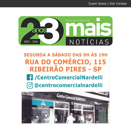
Quem Somos
|
Fale Conosco