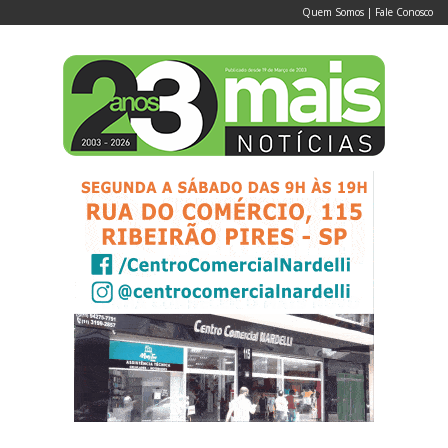
Quem Somos
|
Fale Conosco