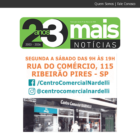
Quem Somos
|
Fale Conosco