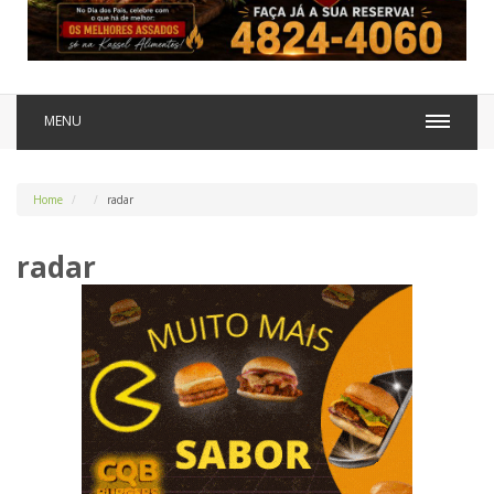
MENU
Home
radar
radar