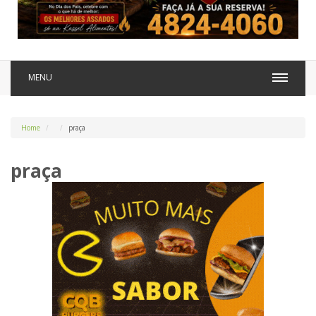
MENU
Home
praça
praça