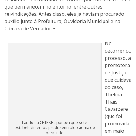
que permanecem no entorno, entre outras
reivindicações. Antes disso, eles já haviam procurado
auxílio junto à Prefeitura, Ouvidoria Municipal e na
Câmara de Vereadores.
No
decorrer do
processo, a
Laudo da CETESB apontou que sete
promotora
estabelecimentos produzem ruído acima do
permitido
de Justiça
que cuidava
do caso,
Thelma Thais Cavarzere (que foi promovida em maio
deste ano para atuar em São Bernardo do Campo),
pediu um laudo para a CETESB (Companhia de
Tecnologia de Saneamento Ambiental), onde foram
apresentadas conclusões de que sete bares daquela
área produziam ruído acima do recomendado pelas