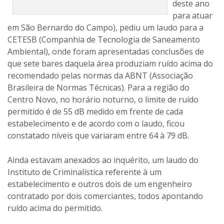
normas da ABNT (Associação Brasileira de Normas
Técnicas). Para a região do Centro Novo, no horário
noturno, o limite de ruído permitido é de 55 dB medido
em frente de cada estabelecimento e de acordo com o
laudo, ficou constatado níveis que variaram entre 64 à
79 dB.
Ainda estavam anexados ao inquérito, um laudo do
Instituto de Criminalística referente à um
estabelecimento e outros dois de um engenheiro
contratado por dois comerciantes, todos apontando
ruído acima do permitido.
Porém, os moradores não tiveram êxito na ação. No
último mês, o Inquérito Civil foi arquivado, segundo o
Promotor de Justiça Dr. Estêvão Luís Lemos Jorge, “com
base nos laudos dando conta da ausência de barulho
decorrente diretamente dos bares – polícia militar e
prefeitura municipal, remetido ao Conselho Superior