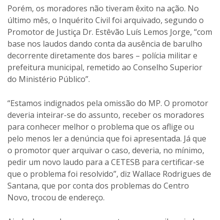
do Ministério Público”.
“Estamos indignados pela omissão do MP. O promotor
deveria inteirar-se do assunto, receber os moradores
para conhecer melhor o problema que os aflige ou
pelo menos ler a denúncia que foi apresentada. Já que
o promotor quer arquivar o caso, deveria, no mínimo,
pedir um novo laudo para a CETESB para certificar-se
que o problema foi resolvido”, diz Wallace Rodrigues de
Santana, que por conta dos problemas do Centro
Novo, trocou de endereço.
Ainda de acordo com o promotor, em e-mail enviado a
Wallace, “a Prefeitura Municipal comunicou aplicação
de multa nos casos irregulares; assim, eventuais
medidas adotadas por moradores lesados devem ser
tomadas no âmbito administrativo, inclusive com
boletim de ocorrência e mandado de segurança por