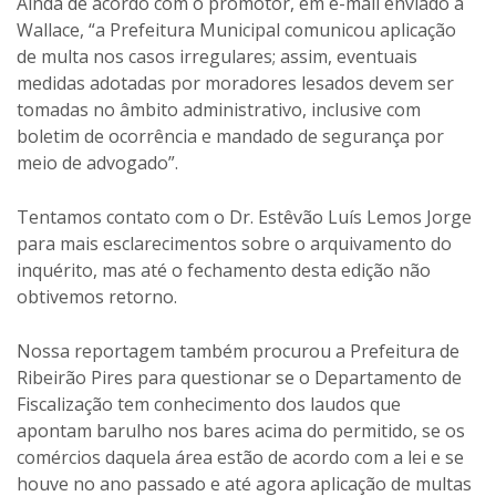
meio de advogado”.
Tentamos contato com o Dr. Estêvão Luís Lemos Jorge
para mais esclarecimentos sobre o arquivamento do
inquérito, mas até o fechamento desta edição não
obtivemos retorno.
Nossa reportagem também procurou a Prefeitura de
Ribeirão Pires para questionar se o Departamento de
Fiscalização tem conhecimento dos laudos que
apontam barulho nos bares acima do permitido, se os
comércios daquela área estão de acordo com a lei e se
houve no ano passado e até agora aplicação de multas
em algum estabelecimento. Por meio da assessoria de
imprensa, o Executivo informou que “até o momento
(10/11/2010) a Prefeitura não teve acesso aos laudos
mencionados. As cópias dos autos de infração foram
disponibilizadas pela Prefeitura e estão no processo”.