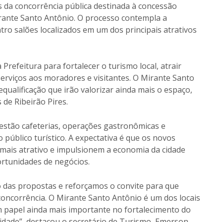
s da concorrência pública destinada à concessão
rante Santo Antônio. O processo contempla a
ro salões localizados em um dos principais atrativos
refeitura para fortalecer o turismo local, atrair
serviços aos moradores e visitantes. O Mirante Santo
ualificação que irão valorizar ainda mais o espaço,
 de Ribeirão Pires.
 estão cafeterias, operações gastronômicas e
úblico turístico. A expectativa é que os novos
 mais atrativo e impulsionem a economia da cidade
rtunidades de negócios.
 das propostas e reforçamos o convite para que
oncorrência. O Mirante Santo Antônio é um dos locais
m papel ainda mais importante no fortalecimento do
idade”, destacou o secretário de Turismo, Emerson