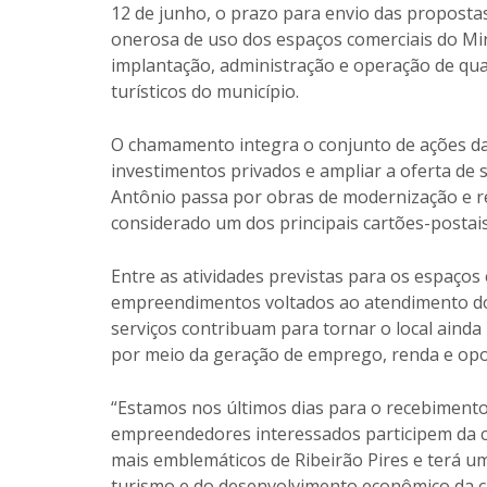
12 de junho, o prazo para envio das proposta
onerosa de uso dos espaços comerciais do Mi
implantação, administração e operação de quat
turísticos do município.
O chamamento integra o conjunto de ações da P
investimentos privados e ampliar a oferta de 
Antônio passa por obras de modernização e req
considerado um dos principais cartões-postais
Entre as atividades previstas para os espaços
empreendimentos voltados ao atendimento do p
serviços contribuam para tornar o local ainda
por meio da geração de emprego, renda e opo
“Estamos nos últimos dias para o recebimento
empreendedores interessados participem da c
mais emblemáticos de Ribeirão Pires e terá u
turismo e do desenvolvimento econômico da c